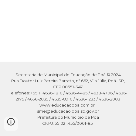
Secretaria de Municipal de Educação de Poá © 2024
Rua Doutor Luiz Pereira Barreto, nº 662, Vila Júlia, Poá- SP,
CEP 08551-347
Telefones: +55 11 4636-1810 / 4636-4485 / 4638-4706 / 4636-
2175 / 4636-2039 / 4639-8910 / 4636-1233 / 4636-2003
www.educacaopoa.com.br |
sme@educacao.poa.sp.gov.br
Prefeitura do Município de Poá
CNPJ: 55.021.455/0001-85